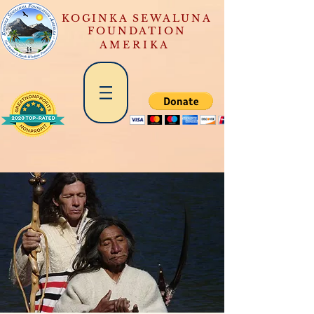
KOGINKA SEWALUNA
FOUNDATION
A M E R I K A