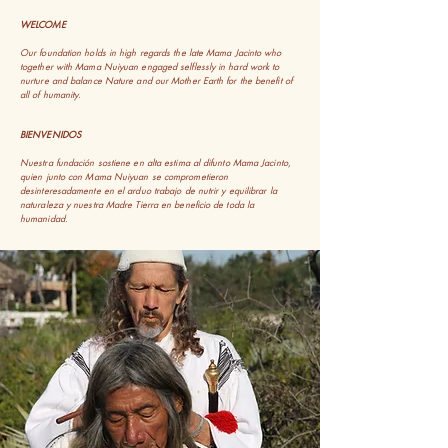
WELCOME
Our foundation holds in high regards the late Mama Jacinto who
together with Mama Nuiyuan engaged selflessly in hard work to
nurture and balance Nature and our Mother Earth for the benefit of
all of humanity.
BIENVENIDOS
Nuestra fundación sostiene en alta estima al difunto Mama Jacinto,
quien junto con Mama Nuiyuan se comprometieron
desinteresadamente en el arduo trabajo de nutrir y equilibrar la
naturaleza y nuestra Madre Tierra en beneficio de toda la
humanidad.