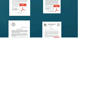
We are a 501(c) (3) non-profit organization,
learning and retaking the ancestral wise arts